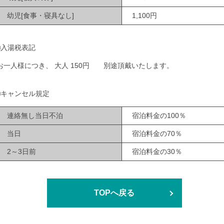
幼児[食事・寝具なし]
1,100円
■入湯税表記
お一人様につき、 大人 150円 別途頂戴いたします。
■キャンセル規定
連絡無し当日不泊
宿泊料金の100％
当日
宿泊料金の70％
2～3日前
宿泊料金の30％
TOPへ戻る