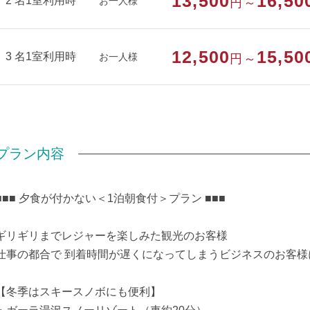
13,500
16,50
2 名1室利用時
お一人様
円～
ウォッシュトイレもあります
「冷蔵庫」…廊下に共有の物があります
「電子レンジ」…廊下に共有の物があります
12,500
15,50
3 名1室利用時
お一人様
円～
部屋種別
和室
部屋特徴
禁煙/インターネットができる部屋/山が見
プラン内容
■■■ 夕食が付かない＜1泊朝食付＞プラン ■■■
ギリギリまでレジャーを楽しみた観光のお客様
仕事の都合で 到着時間が遅くになってしまうビジネスのお客様
【冬季はスキースノボにも便利】