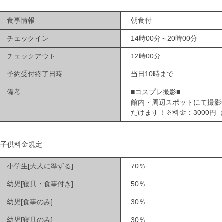
食事情報
朝食付
チェックイン
14時00分～20時00分
チェックアウト
12時00分
予約受付終了日時
当日10時まで
備考
■コスプレ撮影■
館内・周辺スポットにて撮影
だけます！※料金：3000円
■子供料金規定
小学生[大人に準ずる]
70％
幼児[寝具・食事付き]
50％
幼児[食事のみ]
30％
幼児[寝具のみ]
30％