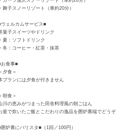
・ガーラ湯沢スノーリゾート（車約20分）
・舞子スノーリゾート（車約20分）
■ウェルカムサービス■
洋菓子スイーツやドリンク
・夏：ソフトドリンク
・冬：コーヒー・紅茶・抹茶
■お食事■
＜夕食＞
本プランには夕食が付きません
＜朝食＞
山川の恵みがつまった田舎料理風の朝ごはん
お釜で炊いたご飯とこだわりの逸品を囲炉裏端でどうぞ
■囲炉裏にバリスタ■（1回／100円）