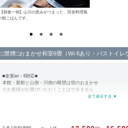
*【朝食一例】山川の恵みがつまった、田舎料理風
の朝ごはんです。
□禁煙□おまかせ和室6畳（Wi-fiあり・バストイレ
■全室wi－fi対応■
本館・新館と山側・川側の眺望は宿のおまかせ
※お客様がお選びいただくことはできません
＜客室外の設備について＞
「お風呂」…大浴場の温泉をご利用ください
「トイレ」…共用トイレが各階にあり全て洋式
1フロアに1台ずつ