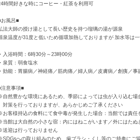
24時間好きな時にコーヒー・紅茶を利用可
■お風呂■
弘法大師の授け湯として長い歴史を持つ瑠璃の湯が源泉
源泉温度が31度と低いため循環加熱しておりますが 加水等は
・入浴時間：6時30分～23時00分
・泉質：弱食塩水
・効能：胃腸病／神経痛／筋肉痛／婦人病／皮膚病／創痍／事
■注意事項■
※自然豊かな環境にあるため、季節によっては虫が入り込む場
対策を行っておりますが、あらかじめご了承ください
※お客様持込の食料にて食中毒が発生した場合：当館では責任
※当館は大自然の小さな宿：内にはねこがいます／外にはたぬ
※送迎は行っておりません
※SDGsへの取り組みのため、歯ブラシ・くし等のご持参にご