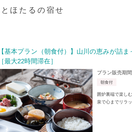
りとほたるの宿せ
【基本プラン（朝食付）】山川の恵みが詰ま
［最大22時間滞在］
プラン販売期間：20
朝食付
囲炉裏端で楽し
泉で心までリラ