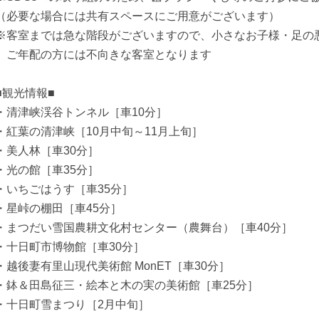
（必要な場合には共有スペースにご用意がございます）
※客室までは急な階段がございますので、小さなお子様・足の
ご年配の方には不向きな客室となります
■観光情報■
・清津峡渓谷トンネル［車10分］
・紅葉の清津峡［10月中旬～11月上旬］
・美人林［車30分］
・光の館［車35分］
・いちごはうす［車35分］
・星峠の棚田［車45分］
・まつだい雪国農耕文化村センター（農舞台）［車40分］
・十日町市博物館［車30分］
・越後妻有里山現代美術館 MonET［車30分］
・鉢＆田島征三・絵本と木の実の美術館［車25分］
・十日町雪まつり［2月中旬］