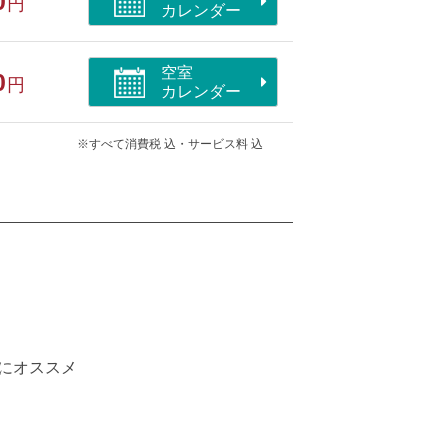
0
円
カレンダー
空室
0
円
カレンダー
※すべて消費税 込・サービス料 込
える
にオススメ