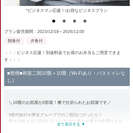
*ビジネスマン応援！/お得なビジネスプラン
プラン販売期間：2023/12/18～2026/11/30
朝食付
夕食付
：：：ビジネス応援！別途料金でお昼のお弁当もご用意できま
す：：：
■禁煙■和室二間10畳＋10畳［Wi-Fiあり・バストイレな
し］
＼10畳のお部屋が2部屋！襖で仕切られたお部屋です／
3世代旅行や男女グループでのご宿泊にぴったり！
最大10名までご宿泊いただけるので 集まり事での利用にもお
すすめです