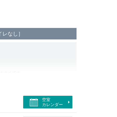
トイレなし］
おすすめです
操作快適！
空室
カレンダー