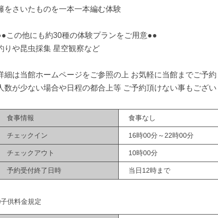
籐をさいたものを一本一本編む体験
●●この他にも約30種の体験プランをご用意●●
釣りや昆虫採集 星空観察など
詳細は当館ホームページをご参照の上 お気軽に当館までご予
人数が少ない場合や日程の都合上等 ご予約頂けない事もござ
食事情報
食事なし
チェックイン
16時00分～22時00分
チェックアウト
10時00分
予約受付終了日時
当日12時まで
■子供料金規定