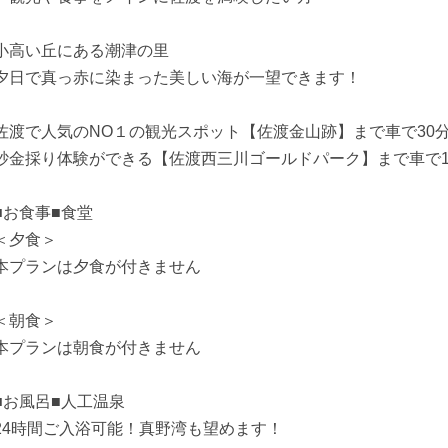
小高い丘にある潮津の里
夕日で真っ赤に染まった美しい海が一望できます！
佐渡で人気のNO１の観光スポット【佐渡金山跡】まで車で30
砂金採り体験ができる【佐渡西三川ゴールドパーク】まで車で1
■お食事■食堂
＜夕食＞
本プランは夕食が付きません
＜朝食＞
本プランは朝食が付きません
■お風呂■人工温泉
24時間ご入浴可能！真野湾も望めます！