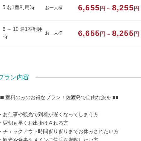
6,655
8,255
5 名1室利用時
お一人様
円～
円
部屋特徴
禁煙/インターネットができる部屋
6 ～ 10 名1室利用
6,655
8,255
お一人様
円～
円
時
プラン内容
■■ 室料のみのお得なプラン！佐渡島で自由な旅を ■■
・お仕事や観光で到着が遅くなってしまう方
・翌朝も早くお出掛けされる方
・チェックアウト時間ぎりぎりまでお休みされたい方
・観光や食事をメインに佐渡を満喫したい方