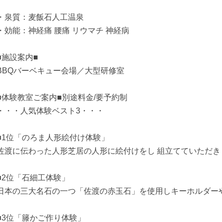
・泉質：麦飯石人工温泉
・効能：神経痛 腰痛 リウマチ 神経病
■施設案内■
BBQバーベキュー会場／大型研修室
■体験教室ご案内■別途料金/要予約制
・・・人気体験ベスト3・・・
■1位「のろま人形絵付け体験」
佐渡に伝わった人形芝居の人形に絵付けをし 組立てていただき
■2位「石細工体験」
日本の三大名石の一つ「佐渡の赤玉石」を使用しキーホルダー
■3位「籐かご作り体験」