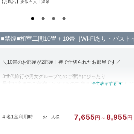
*【お風呂】麦飯石人工温泉
■禁煙■和室二間10畳＋10畳［Wi-Fiあり・バス
＼10畳のお部屋が2部屋！襖で仕切られたお部屋です／
3世代旅行や男女グループでのご宿泊にぴったり！
最大10名までご宿泊いただけるので 集まり事での利用にも
インターネット接続可能なのでパソコンやスマートフォンの
※お風呂とトイレは共用です
※おタバコはお外に喫煙所をご用意しております
7,655
8,955
4 名1室利用時
お一人様
円～
円
部屋種別
和室