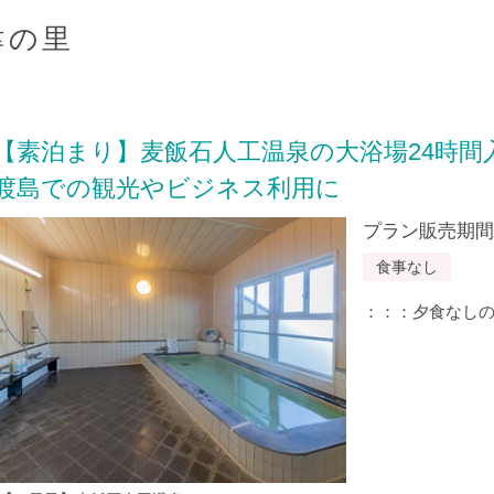
津の里
【素泊まり】麦飯石人工温泉の大浴場24時間
渡島での観光やビジネス利用に
プラン販売期間：20
食事なし
：：：夕食なし