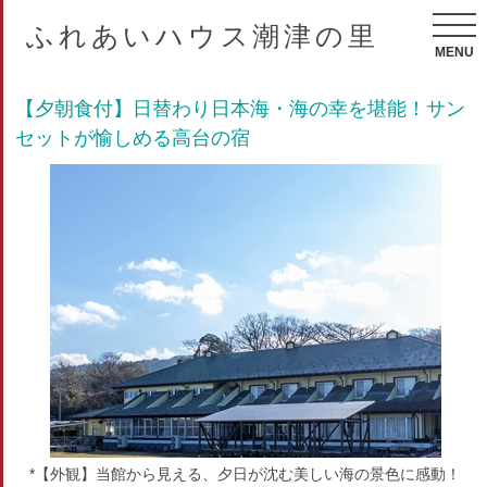
ふれあいハウス潮津の里
MENU
【夕朝食付】日替わり日本海・海の幸を堪能！サン
セットが愉しめる高台の宿
*【外観】当館から見える、夕日が沈む美しい海の景色に感動！