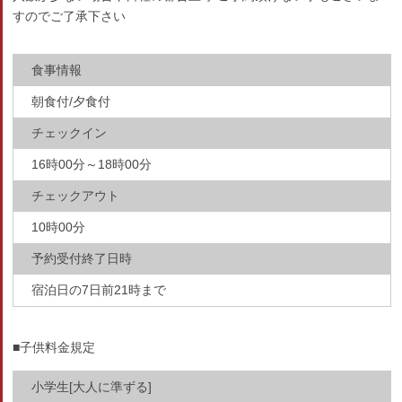
すのでご了承下さい
食事情報
朝食付/夕食付
チェックイン
16時00分～18時00分
チェックアウト
10時00分
予約受付終了日時
宿泊日の7日前21時まで
■子供料金規定
小学生[大人に準ずる]