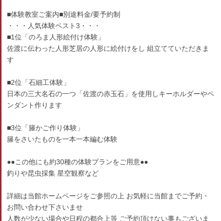
■体験教室ご案内■別途料金/要予約制
・・・人気体験ベスト3・・・
■1位「のろま人形絵付け体験」
佐渡に伝わった人形芝居の人形に絵付けをし 組立てていただきま
す
■2位「石細工体験」
日本の三大名石の一つ「佐渡の赤玉石」を使用しキーホルダーやペ
ンダント作ります
■3位「籐かご作り体験」
籐をさいたものを一本一本編む体験
●●この他にも約30種の体験プランをご用意●●
釣りや昆虫採集 星空観察など
詳細は当館ホームページをご参照の上 お気軽に当館までご予約・
お問い合わせ下さいませ
人数が少ない場合や日程の都合上等 ご予約頂けない事もございま