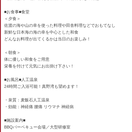
■お食事■食堂
＜夕食＞
佐渡の海や山の幸を使った料理や田舎料理などでおもてなし
新鮮な日本海の海の幸を中心とした和食
どんなお料理が出てくるかは当日のお楽しみ！
＜朝食＞
体に優しい和食をご用意
栄養を付けて元気にお出掛け下さい！
■お風呂■人工温泉
24時間ご入浴可能！真野湾も望めます！
・泉質：麦飯石人工温泉
・効能：神経痛 腰痛 リウマチ 神経病
■施設案内■
BBQバーベキュー会場／大型研修室