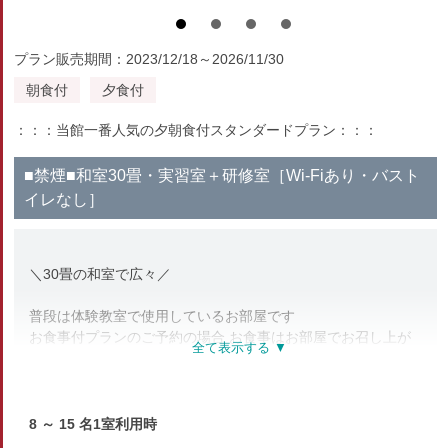
プラン販売期間：2023/12/18～2026/11/30
朝食付
夕食付
：：：当館一番人気の夕朝食付スタンダードプラン：：：
■禁煙■和室30畳・実習室＋研修室［Wi-Fiあり・バスト
イレなし］
＼30畳の和室で広々／
普段は体験教室で使用しているお部屋です
お食事付プランのご予約の場合 お食事はお部屋でお召し上が
りいただきます
最大15名までご宿泊いただけるので 佐渡島のプチ合宿等の利
用におすすめです
インターネット接続可能なのでパソコンやスマートフォンの操
8 ～ 15 名1室利用時
作快適！