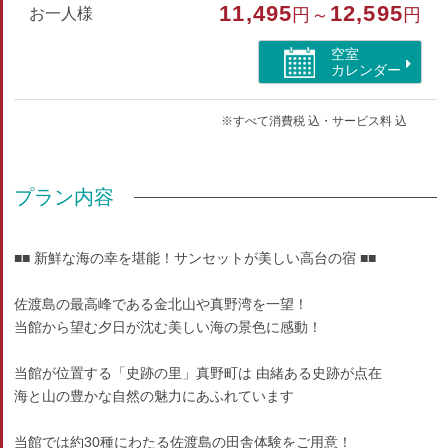
11,495
12,595
お一人様
円～
円
※お風呂とトイレは共用です（お部屋を出てすぐ）
空室
※おタバコはお外に喫煙所をご用意しております
カレンダー
部屋種別
※すべて消費税 込・サービス料 込
和室
部屋特徴
プラン内容
禁煙/インターネットができる部屋
■■ 新鮮な海の幸を堪能！サンセットが美しい高台の宿 ■■
佐渡島の最高峰である金北山や真野湾を一望！
当館から望む夕日が沈む美しい海の景色に感動！
当館が位置する「史跡の里」真野町は 由緒ある史跡が点在
海と山の豊かな自然の魅力にあふれています
当館では約30種にわたる佐渡島の田舎体験をご用意！