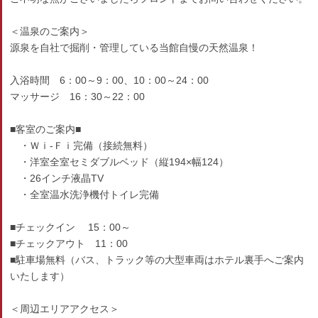
＜温泉のご案内＞
源泉を自社で掘削・管理している当館自慢の天然温泉！
入浴時間 6：00～9：00、10：00～24：00
マッサージ 16：30～22：00
■客室のご案内■
・Ｗｉ-Ｆｉ完備（接続無料）
・洋室全室セミダブルベッド（縦194×幅124）
・26インチ液晶TV
・全室温水洗浄機付トイレ完備
■チェックイン 15：00～
■チェックアウト 11：00
■駐車場無料（バス、トラック等の大型車両はホテル裏手へご案内
いたします）
＜周辺エリアアクセス＞