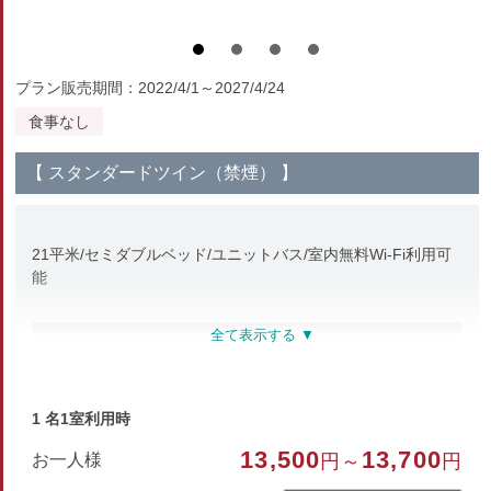
プラン販売期間：2022/4/1～2027/4/24
食事なし
【 スタンダードツイン（禁煙） 】
21平米/セミダブルベッド/ユニットバス/室内無料Wi-Fi利用可
能
部屋種別
洋室（ツイン）
1 名1室利用時
部屋特徴
13,500
13,700
お一人様
円～
円
禁煙/インターネットができる部屋/洗浄機付トイレ/ユニ
ットバス