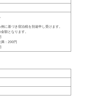
。
道条例に基づき宿泊税を別途申し受けます。
の金額となります。
円
満：200円
円