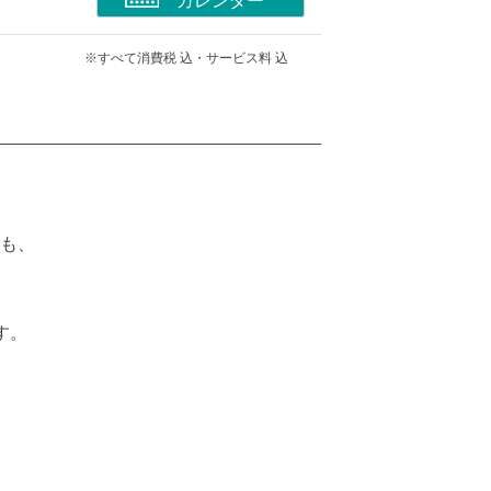
カレンダー
※すべて消費税 込・サービス料 込
にも、
す。