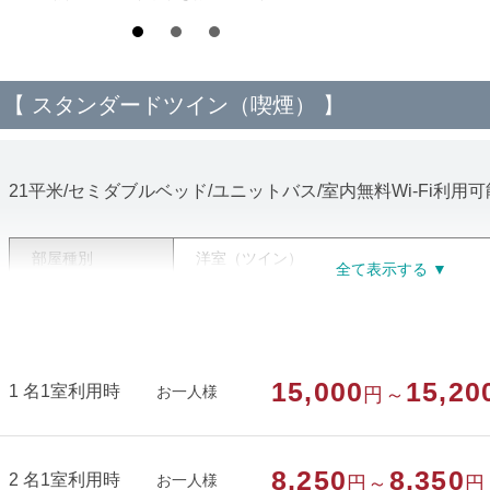
【 スタンダードツイン（喫煙） 】
21平米/セミダブルベッド/ユニットバス/室内無料Wi-Fi利用可
部屋種別
洋室（ツイン）
部屋特徴
喫煙/インターネットができる部屋/洗浄機
15,000
15,20
1 名1室利用時
お一人様
円～
8,250
8,350
2 名1室利用時
お一人様
円～
円