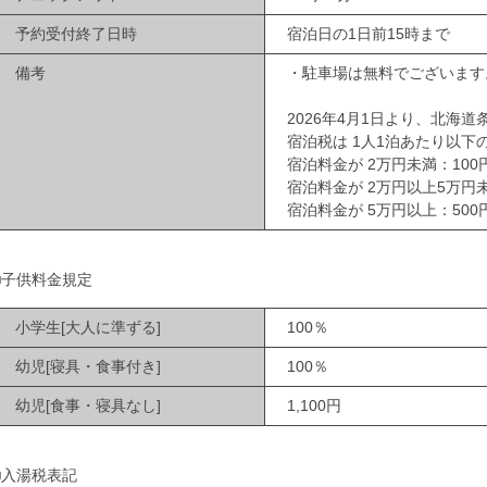
予約受付終了日時
宿泊日の1日前15時まで
備考
・駐車場は無料でございます
2026年4月1日より、北海
宿泊税は 1人1泊あたり以下
宿泊料金が 2万円未満：100
宿泊料金が 2万円以上5万円未
宿泊料金が 5万円以上：500
■子供料金規定
小学生[大人に準ずる]
100％
幼児[寝具・食事付き]
100％
幼児[食事・寝具なし]
1,100円
■入湯税表記